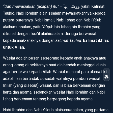
“Dan mewasiatkan (ucapan) itu”
– وَوَصّٰى بِهَآ, yakni Kalimat
Tauhid. Nabi Ibrahim alaihissalam mewasiatkannya kepada
putera-puteranya, Nabi Ismail, Nabi Ishaq dan Nabi Ya’ub
alaihumussalam, yaitu Ya’qub bin Ishaq bin Ibrahim yang
dikenal dengan Isra’il alaihissalam, dia juga berwasiat
kepada anak-anaknya dengan
kalimat Tauhid
:
kalimat ikhlas
untuk Allah.
Wasiat adalah pesan seseorang kepada anak-anaknya atau
orang-orang di sekitarnya saat dia hendak meninggal dunia
agar bertakwa kepada Allah. Wasiat menurut para ulama fikih
adalah izin bertindak sesudah wafatnya pemberi wasiat.
Inilah (yang disebut) wasiat, dan ia bisa berkenaan dengan
harta dan agama, sedangkan wasiat Nabi Ibrahim dan Nabi
Ishaq berkenaan tentang berpegang kepada agama.
Nabi Ibrahim dan Nabi Ya’qub alaihumussalam, yang pertama