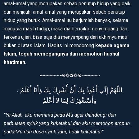
amal-amal yang merupakan sebab penutup hidup yang baik
dan menjauhi amal-amal yang merupakan sebab penutup
hidup yang buruk. Amal-amal itu berjumlah banyak, selama
manusia masih hidup, maka dia berisiko menyimpang dan
terkena ujian, bisa saja dia menyimpang dan akhirnya mati
bukan di atas Islam. Hadits ini mendorong
kepada agama
Islam, teguh memegangnya dan memohon husnul
khatimah.
•┈┈┈┈┈┈•❀❁✿❁❀•┈┈┈┈┈•
اللَّهُمَّ إِنِّي أَعُوذُ بِكَ أَنْ أُشْرِكَ بِكَ وَأَنَا أَعْلَمُ ،
وَأَسْتَغْفِرُكَ لِمَا لا أَعْلَمُ
“Ya Allah, aku meminta pada-Mu agar dilindungi dari
perbuatan syirik yang kuketahui dan aku memohon ampun
pada-Mu dari dosa syirik yang tidak kuketahui”.