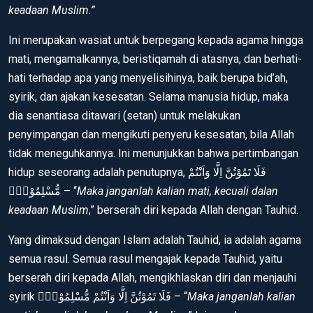
keadaan Muslim.”
Ini merupakan wasiat untuk berpegang kepada agama hingga
mati, mengamalkannya, beristiqamah di atasnya, dan berhati-
hati terhadap apa yang menyelisihinya, baik berupa bid’ah,
syirik, dan ajakan kesesatan. Selama manusia hidup, maka
dia senantiasa ditawari (setan) untuk melakukan
penyimpangan dan mengikuti penyeru kesesatan, bila Allah
tidak meneguhkannya. Ini menunjukkan bahwa pertimbangan
hidup seseorang adalah penutupnya, فَلَا تَمُوْتُنَّ اِلَّا وَاَنْتُمْ
مُّسْلِمُوْنَۗ – “
Maka janganlah kalian mati, kecuali dalan
keadaan Muslim
,” berserah diri kepada Allah dengan Tauhid.
Yang dimaksud dengan Islam adalah Tauhid, ia adalah agama
semua rasul. Semua rasul mengajak kepada Tauhid, yaitu
berserah diri kepada Allah, mengikhlaskan diri dan menjauhi
syirik فَلَا تَمُوْتُنَّ اِلَّا وَاَنْتُمْ مُّسْلِمُوْنَۗ – “
Maka janganlah kalian