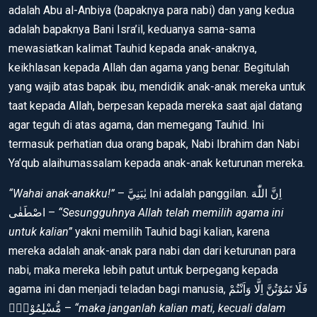
adalah Abu al-Anbiya (bapaknya para nabi) dan yang kedua
adalah bapaknya Bani Isra’il, keduanya sama-sama
mewasiatkan kalimat Tauhid kepada anak-anaknya,
keikhlasan kepada Allah dan agama yang benar. Begitulah
yang wajib atas bapak ibu, mendidik anak-anak mereka untuk
taat kepada Allah, berpesan kepada mereka saat ajal datang
agar teguh di atas agama, dan memegang Tauhid. Ini
termasuk perhatian dua orang bapak, Nabi Ibrahim dan Nabi
Ya’qub alaihumassalam kepada anak-anak keturunan mereka.
“Wahai anak-anakku!”
– يٰبَنِيَّ Ini adalah panggilan. اِنَّ اللّٰهَ
اصْطَفٰى –
“Sesungguhnya Allah telah memilih agama ini
untuk kalian”
yakni memilih Tauhid bagi kalian, karena
mereka adalah anak-anak para nabi dan dari keturunan para
nabi, maka mereka lebih patut untuk berpegang kepada
agama ini dan menjadi teladan bagi manusia, فَلَا تَمُوْتُنَّ اِلَّا وَاَنْتُمْ
مُّسْلِمُوْنَۗ –
“maka janganlah kalian mati, kecuali dalam