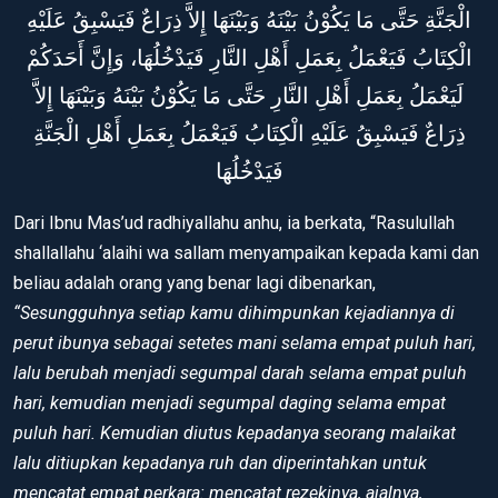
الْجَنَّةِ حَتَّى مَا يَكُوْنُ بَيْنَهُ وَبَيْنَهَا إِلاَّ ذِرَاعٌ فَيَسْبِقُ عَلَيْهِ
الْكِتَابُ فَيَعْمَلُ بِعَمَلِ أَهْلِ النَّارِ فَيَدْخُلُهَا، وَإِنَّ أَحَدَكُمْ
لَيَعْمَلُ بِعَمَلِ أَهْلِ النَّارِ حَتَّى مَا يَكُوْنُ بَيْنَهُ وَبَيْنَهَا إِلاَّ
ذِرَاعٌ فَيَسْبِقُ عَلَيْهِ الْكِتَابُ فَيَعْمَلُ بِعَمَلِ أَهْلِ الْجَنَّةِ
فَيَدْخُلُهَا
Dari Ibnu Mas’ud radhiyallahu anhu, ia berkata, “Rasulullah
shallallahu ‘alaihi wa sallam menyampaikan kepada kami dan
beliau adalah orang yang benar lagi dibenarkan,
“Sesungguhnya setiap kamu dihimpunkan kejadiannya di
perut ibunya sebagai setetes mani selama empat puluh hari,
lalu berubah menjadi segumpal darah selama empat puluh
hari, kemudian menjadi segumpal daging selama empat
puluh hari. Kemudian diutus kepadanya seorang malaikat
lalu ditiupkan kepadanya ruh dan diperintahkan untuk
mencatat empat perkara: mencatat rezekinya, ajalnya,