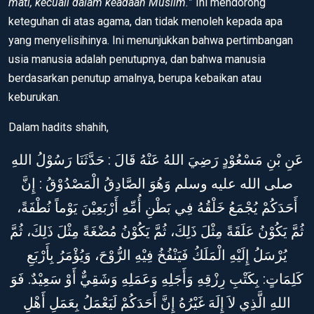
mati, kecuali dalam keadaan Muslim.
” Ini mendorong
keteguhan di atas agama, dan tidak menoleh kepada apa
yang menyelisihinya. Ini menunjukkan bahwa pertimbangan
usia manusia adalah penutupnya, dan bahwa manusia
berdasarkan penutup amalnya, berupa kebaikan atau
keburukan.
Dalam hadits shahih,
عَنِ بْنِ مَسْعُوْدٍ رَضِيَ اللهُ عَنْهُ قَالَ : حَدَّثَنَا رَسُوْلُ اللهِ
صلى الله عليه وسلم وَهُوَ الصَّادِقُ الْمَصْدُوْقُ : إِنَّ
أَحَدَكُمْ يُجْمَعُ خَلْقُهُ فِي بَطْنِ أُمِّهِ أَرْبَعِيْنَ يَوْماً نُطْفَةً،
ثُمَّ يَكُوْنُ عَلَقَةً مِثْلَ ذَلِكَ، ثُمَّ يَكُوْنُ مُضْغَةً مِثْلَ ذَلِكَ، ثُمَّ
يُرْسَلُ إِلَيْهِ الْمَلَكُ فَيَنْفُخُ فِيْهِ الرُّوْحَ، وَيُؤْمَرُ بِأَرْبَعِ
كَلِمَاتٍ: بِكَتْبِ رِزْقِهِ وَأَجَلِهِ وَعَمَلِهِ وَشَقِيٌّ أَوْ سَعِيْدٌ. فَوَ
اللهِ الَّذِي لاَ إِلَهَ غَيْرُهُ إِنَّ أَحَدَكُمْ لَيَعْمَلُ بِعَمَلِ أَهْلِ