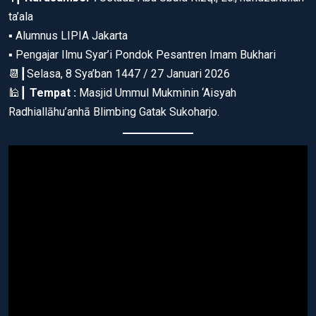
ta’ala
▪ Alumnus LIPIA Jakarta
▪ Pengajar Ilmu Syar’i Pondok Pesantren Imam Bukhari
📆┃Selasa, 8 Sya’ban 1447 / 27 Januari 2026
🕌┃
Tempat :
Masjid Ummul Mukminin ‘Aisyah
Radhiallāhu’anhā Blimbing Gatak Sukoharjo.