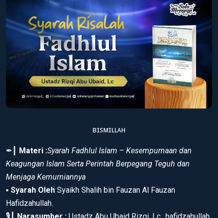
ʙɪꜱᴍɪʟʟᴀʜ
✒┃
Materi :
Syarah Fadhlul Islam – Kesempurnaan dan
Keagungan Islam Serta Perintah Berpegang Teguh dan
Menjaga Kemurniannya
▪
Syarah Oleh
Syaikh Shalih bin Fauzan Al Fauzan
Hafidzahullah.
🎙┃
Narasumber :
Ustadz Abu Ubaid Rizqi, Lc., hafidzahullah